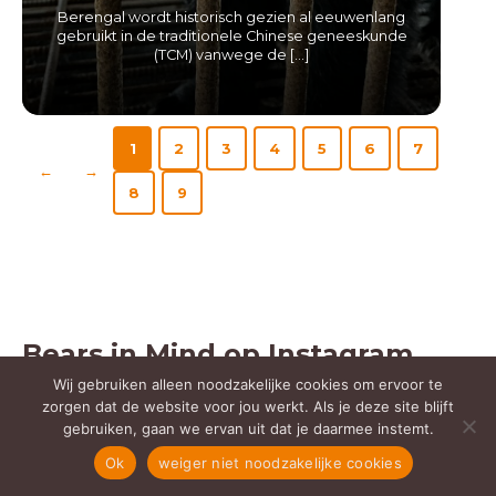
Berengal wordt historisch gezien al eeuwenlang
gebruikt in de traditionele Chinese geneeskunde
(TCM) vanwege de […]
LEES MEER
1
2
3
4
5
6
7
←
→
8
9
Bears in Mind op Instagram
Wij gebruiken alleen noodzakelijke cookies om ervoor te
Blijf op de hoogte en volg je favoriete beren
zorgen dat de website voor jou werkt. Als je deze site blijft
gebruiken, gaan we ervan uit dat je daarmee instemt.
op instagram
@BearsinMind
Ok
weiger niet noodzakelijke cookies