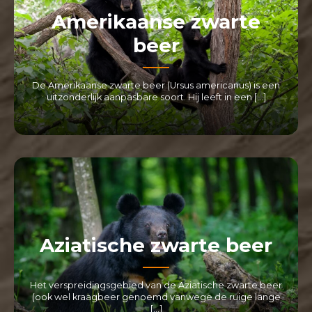
Amerikaanse zwarte
beer
De Amerikaanse zwarte beer (Ursus americanus) is een
uitzonderlijk aanpasbare soort. Hij leeft in een […]
LEES MEER
Aziatische zwarte beer
Het verspreidingsgebied van de Aziatische zwarte beer
(ook wel kraagbeer genoemd vanwege de ruige lange
[…]