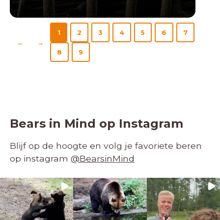
LEES MEER
1
2
3
4
5
6
7
←
→
8
9
Bears in Mind op Instagram
Blijf op de hoogte en volg je favoriete beren
op instagram
@BearsinMind