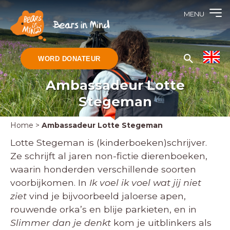
MENU
WORD DONATEUR
Ambassadeur Lotte
Stegeman
Home
>
Ambassadeur Lotte Stegeman
Lotte Stegeman is (kinderboeken)schrijver.
Ze schrijft al jaren non-fictie dierenboeken,
waarin honderden verschillende soorten
voorbijkomen. In
Ik voel ik voel wat jij niet
ziet
vind je bijvoorbeeld jaloerse apen,
rouwende orka’s en blije parkieten, en in
Slimmer dan je denkt
kom je uitblinkers als