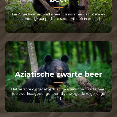
De Amerikaanse zwarte beer (Ursus americanus) is een
uitzonderlijk aanpasbare soort. Hij leeft in een […]
LEES MEER
Aziatische zwarte beer
Het verspreidingsgebied van de Aziatische zwarte beer
(ook wel kraagbeer genoemd vanwege de ruige lange
[…]
LEES MEER