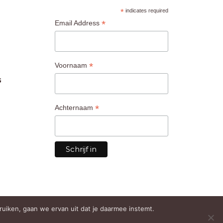
*
indicates required
*
Email Address
*
Voornaam
G
*
Achternaam
bruiken, gaan we ervan uit dat je daarmee instemt.