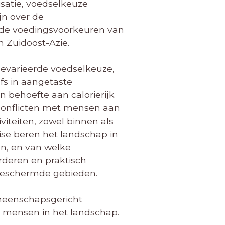
isatie, voedselkeuze
jn over de
r de voedingsvoorkeuren van
 Zuidoost-Azië.
gevarieerde voedselkeuze,
fs in aangetaste
 behoefte aan calorierijk
 conflicten met mensen aan
teiten, zowel binnen als
se beren het landschap in
en, en van welke
orderen en praktisch
beschermde gebieden.
emeenschapsgericht
 mensen in het landschap.