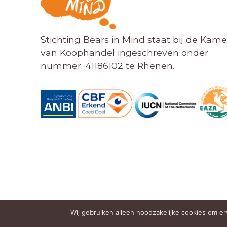
Stichting Bears in Mind staat bij de Kame
van Koophandel ingeschreven onder
nummer: 41186102 te Rhenen.
Wij gebruiken alleen noodzakelijke cookies om erv
© 2026 BEARS IN MIND
BTW NUMMER: NL805428124