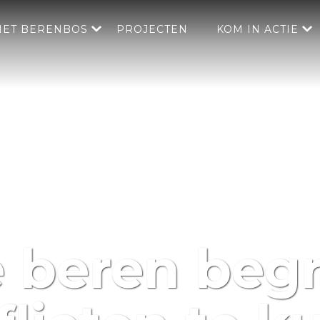
HET BERENBOS
PROJECTEN
KOM IN ACTIE
e beren beg