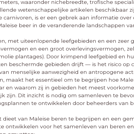
meters, waaronder nichebreedte, trofische special
llende wetenschappelijke artikelen beschikbaar zi
e carnivoren, is er een gebrek aan informatie ove
aleise beer in de veranderende landschappen van
en, met uiteenlopende leefgebieden en een zeer 
svermogen en een groot overlevingsvermogen, zel
molie plantages). Door krimpend leefgebied en hun
en beschermde gebieden drijft — is het risico op
an menselijke aanwezigheid en antropogene activi
, maakt het essentieel om te begrijpen hoe Malei
aar en waarom zij in gebieden het meest voorkom
jk zijn. Dit inzicht is nodig om samenleven te bev
ngsplannen te ontwikkelen door beheerders van 
het dieet van Maleise beren te begrijpen en een g
 ontwikkelen voor het samenleven van beren en