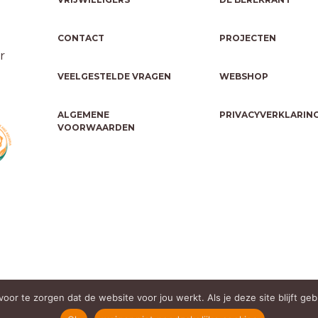
CONTACT
PROJECTEN
r
VEELGESTELDE VRAGEN
WEBSHOP
ALGEMENE
PRIVACYVERKLARIN
VOORWAARDEN
oor te zorgen dat de website voor jou werkt. Als je deze site blijft ge
B01