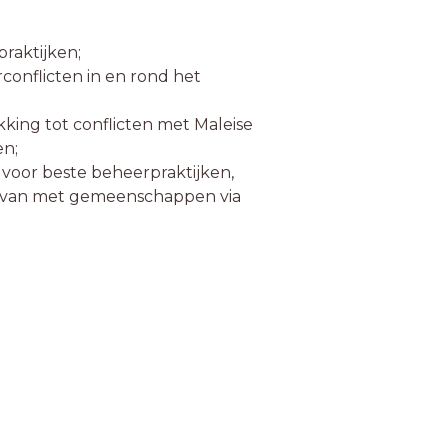
raktijken;
conflicten in en rond het
ing tot conflicten met Maleise
en;
oor beste beheerpraktijken,
hiervan met gemeenschappen via