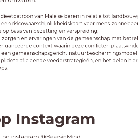
gen omvatten:
dieetpatroon van Maleise beren in relatie tot landbouwp
een risicowaarschijnlijkheidskaart voor mens-zonnebeer
op basis van bezetting en verspreiding;
e zorgen en ervaringen van de gemeenschap met betrekk
genuanceerde context waarin deze conflicten plaatsvind
n een gemeenschapsgericht natuurbeschermingsmodel v
 expliciete afleidende voederstrategieën, en het delen 
ps.
op Instagram
en op instagram
@BearsinMind