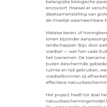
belangrijke biologische para
enzovoort. Hoewel er verschi
dieetsamenstelling van grot
de moeilijk waarneembare M
Maleise beren, of honingber
tonen bijzonder aanpassing
landschappen (bijv. door pal
voedsel — wat hen vaak buit
het toenemen. De toename v
buiten beschermde gebieden
ruimte en tijd gebruiken, w
voedselbronnen zij afhankeli
effectieve natuurbeschermi
Het project heeft tot doel 
natuurbeschermingsmodel te