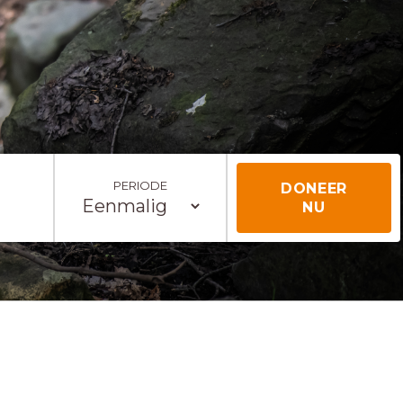
PERIODE
DONEER
NU