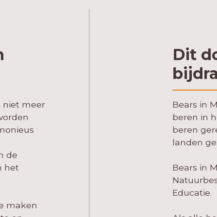
n
Dit d
bijdr
 niet meer
Bears in 
 worden
beren in h
monieus
beren ger
landen ge
n de
 het
Bears in M
Natuurbesc
Educatie.
te maken