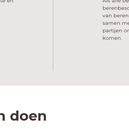
te en
Als alle 
berenbesc
van beren 
samen met 
partijen 
komen.
an doen