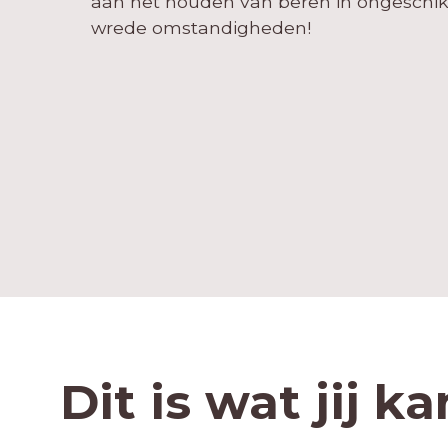
aan het houden van beren in ongeschik
wrede omstandigheden!
Dit is wat jij k