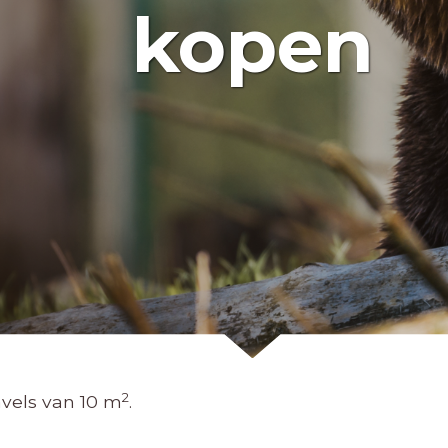
kopen
2
vels van 10 m
.