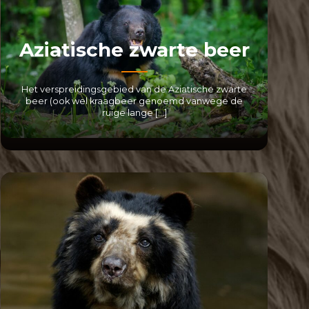
Aziatische zwarte beer
Het verspreidingsgebied van de Aziatische zwarte
beer (ook wel kraagbeer genoemd vanwege de
ruige lange […]
LEES MEER