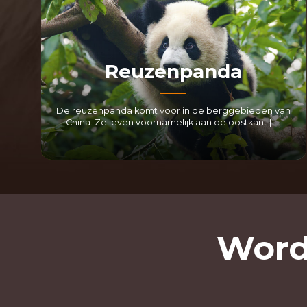
Reuzenpanda
De reuzenpanda komt voor in de berggebieden van
China. Ze leven voornamelijk aan de oostkant […]
LEES MEER
Word