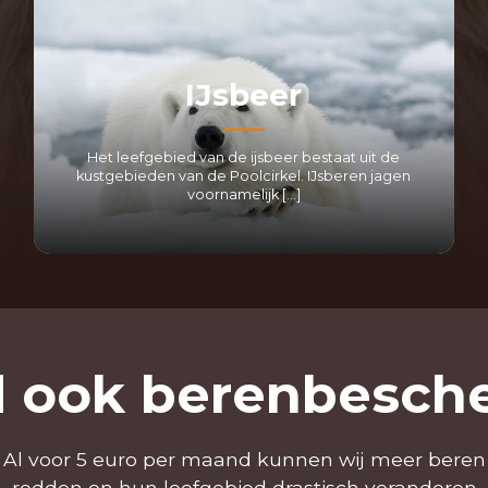
IJsbeer
Het leefgebied van de ijsbeer bestaat uit de
kustgebieden van de Poolcirkel. IJsberen jagen
voornamelijk […]
LEES MEER
 ook berenbesch
Al voor 5 euro per maand kunnen wij meer beren
redden en hun leefgebied drastisch veranderen