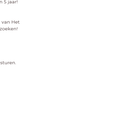
 5 jaar!
g van Het
ezoeken!
 sturen.