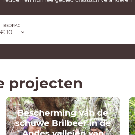
BEDRAG
e projecten
Bescherming van de
schuwe Brilbeer in de
Andes valleien van