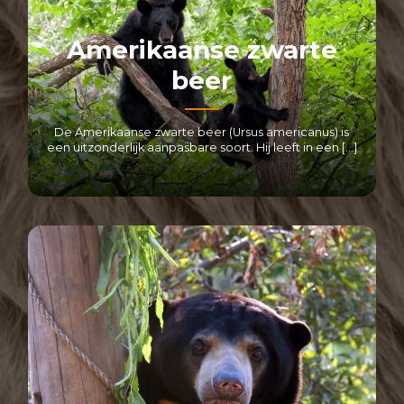
Amerikaanse zwarte
beer
De Amerikaanse zwarte beer (Ursus americanus) is
een uitzonderlijk aanpasbare soort. Hij leeft in een […]
LEES MEER