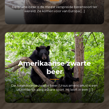
De bruine beer is de meest verspreide berensoort ter
wereld. Ze komen voor van Europa […]
LEES MEER
Amerikaanse zwarte
beer
De Amerikaanse zwarte beer (Ursus americanus) is een
uitzonderlijk aanpasbare soort. Hij leeft in een […]
LEES MEER