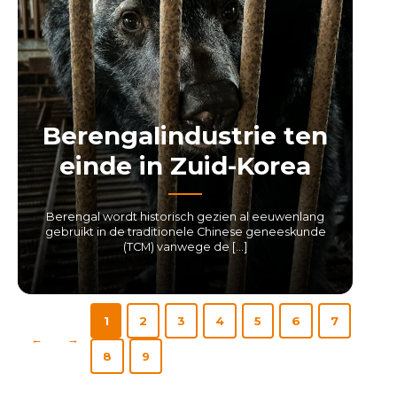
Berengalindustrie ten
einde in Zuid-Korea
Berengal wordt historisch gezien al eeuwenlang
gebruikt in de traditionele Chinese geneeskunde
(TCM) vanwege de […]
LEES MEER
1
2
3
4
5
6
7
←
→
8
9