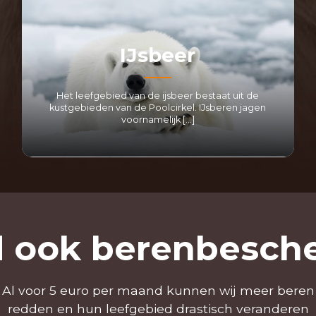
IJsbeer
Het leefgebied van de ijsbeer bestaat uit de
kustgebieden van de Poolcirkel. IJsberen jagen
voornamelijk […]
LEES MEER
 ook berenbesch
Al voor 5 euro per maand kunnen wij meer beren
redden en hun leefgebied drastisch veranderen