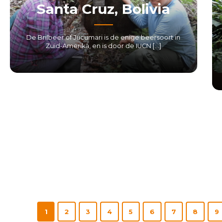
Santa Cruz, Bolivia
De Brilbeer of Jucumari is de enige beersoort in
Zuid-Amerika, en is door de IUCN […]
LEES MEER
1
2
3
4
5
6
7
8
9