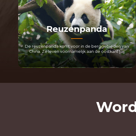
Reuzenpanda
De reuzenpanda komt voor in de berggebieden van
China. Ze leven voornamelijk aan de oostkant […]
LEES MEER
Word