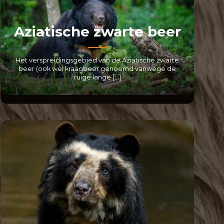
Aziatische zwarte beer
Het verspreidingsgebied van de Aziatische zwarte
beer (ook wel kraagbeer genoemd vanwege de
ruige lange […]
LEES MEER