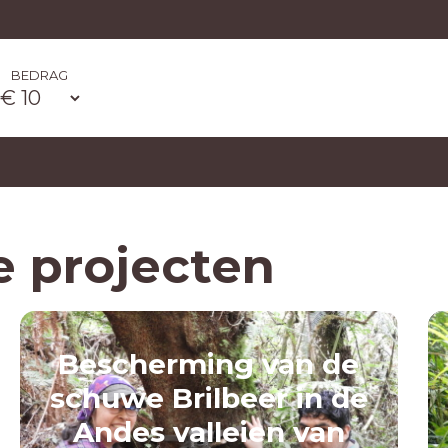
BEDRAG
e projecten
Bescherming van de
schuwe Brilbeer in de
Andes valleien van