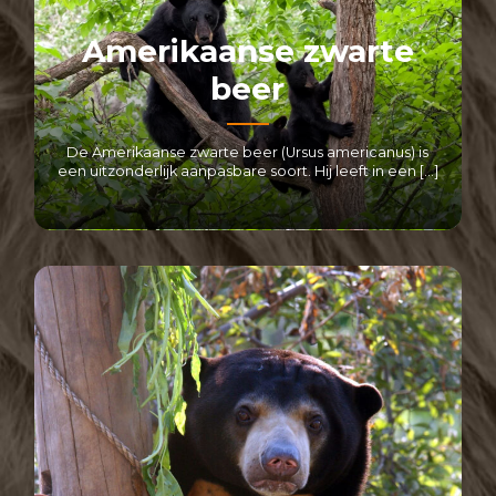
Amerikaanse zwarte
beer
De Amerikaanse zwarte beer (Ursus americanus) is
een uitzonderlijk aanpasbare soort. Hij leeft in een […]
LEES MEER