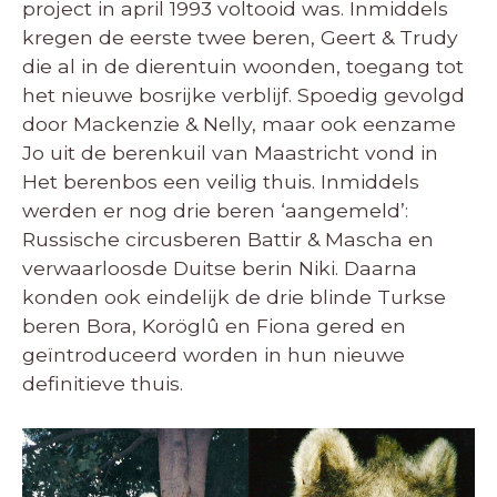
project in april 1993 voltooid was. Inmiddels
kregen de eerste twee beren, Geert & Trudy
die al in de dierentuin woonden, toegang tot
het nieuwe bosrijke verblijf. Spoedig gevolgd
door Mackenzie & Nelly, maar ook eenzame
Jo uit de berenkuil van Maastricht vond in
Het berenbos een veilig thuis. Inmiddels
werden er nog drie beren ‘aangemeld’:
Russische circusberen Battir & Mascha en
verwaarloosde Duitse berin Niki. Daarna
konden ook eindelijk de drie blinde Turkse
beren Bora, Koröglû en Fiona gered en
geïntroduceerd worden in hun nieuwe
definitieve thuis.