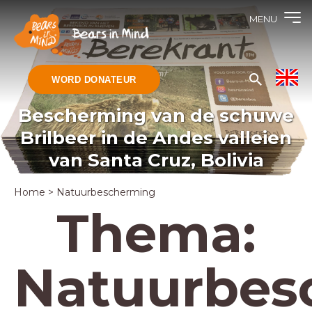
MENU
WORD DONATEUR
Bescherming van de schuwe
Brilbeer in de Andes valleien
van Santa Cruz, Bolivia
Home
>
Natuurbescherming
Thema:
Natuurbes