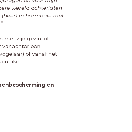
bijdragen en voor mijn
ere wereld achterlaten
 (beer) in harmonie met
.”
oen met zijn gezin, of
r vanachter een
 vogelaar) of vanaf het
ainbike.
renbescherming en