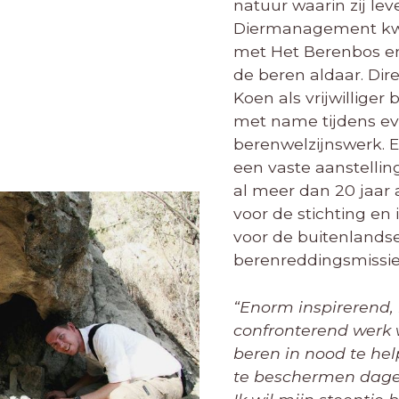
natuur waarin zij leve
Diermanagement kw
met Het Berenbos e
de beren aldaar. Dir
Koen als vrijwilliger 
met name tijdens e
berenwelzijnswerk. Ee
een vaste aanstellin
al meer dan 20 jaar
voor de stichting en 
voor de buitenlands
berenreddingsmissie
“Enorm inspirerend,
confronterend werk
beren in nood te he
te beschermen dagel