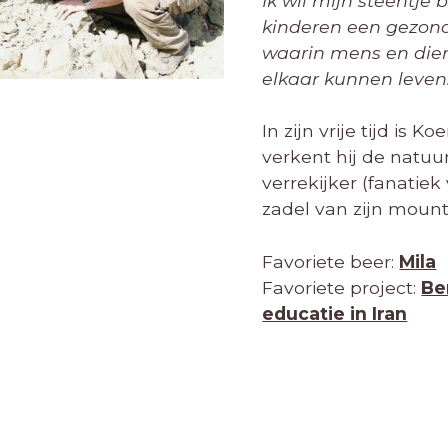
Ik wil mijn steentje 
kinderen een gezond
waarin mens en dier
elkaar kunnen leven
In zijn vrije tijd is K
verkent hij de natuu
verrekijker (fanatiek
zadel van zijn mount
Favoriete beer:
Mila
Favoriete project:
Be
educatie in Iran