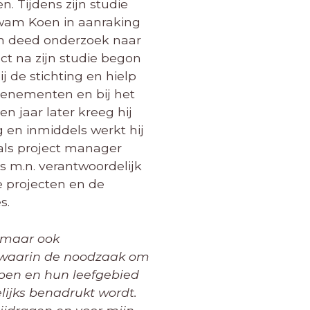
n. Tijdens zijn studie
am Koen in aanraking
n deed onderzoek naar
ect na zijn studie begon
bij de stichting en hielp
venementen en bij het
n jaar later kreeg hij
g en inmiddels werkt hij
 als project manager
is m.n. verantwoordelijk
e projecten en de
s.
 maar ook
 waarin de noodzaak om
lpen en hun leefgebied
ijks benadrukt wordt.