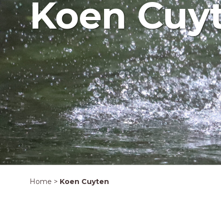
Koen Cuy
Home
>
Koen Cuyten