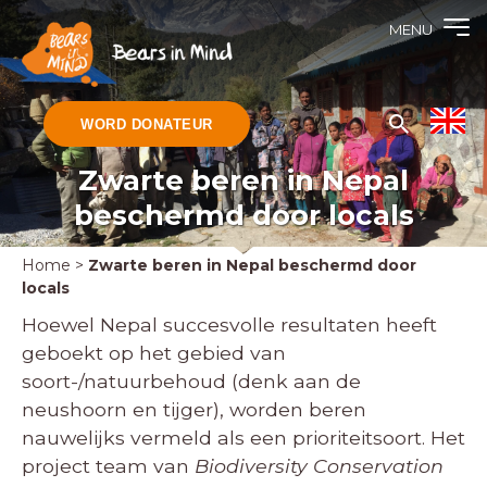
MENU
WORD DONATEUR
Zwarte beren in Nepal
beschermd door locals
Home
>
Zwarte beren in Nepal beschermd door
locals
Hoewel Nepal succesvolle resultaten heeft
geboekt op het gebied van
soort-/natuurbehoud (denk aan de
neushoorn en tijger), worden beren
nauwelijks vermeld als een prioriteitsoort. Het
project team van
Biodiversity Conservation