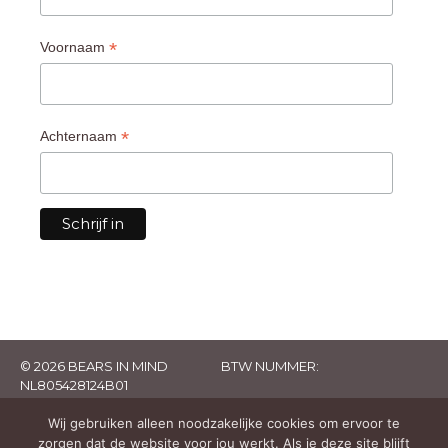
*
Voornaam
*
Achternaam
© 2026 BEARS IN MIND
BTW NUMMER:
NL805428124B01
Wij gebruiken alleen noodzakelijke cookies om ervoor te
zorgen dat de website voor jou werkt. Als je deze site blijft