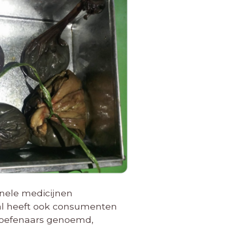
onele medicijnen
epal heeft ook consumenten
beoefenaars genoemd,