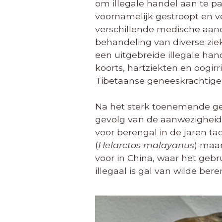
om illegale handel aan te p
voornamelijk gestroopt en v
verschillende medische aand
behandeling van diverse ziek
een uitgebreide illegale ha
koorts, hartziekten en oogir
Tibetaanse geneeskrachtige t
Na het sterk toenemende geb
gevolg van de aanwezighei
voor berengal in de jaren ta
(
Helarctos malayanus
) maar
voor in China, waar het geb
illegaal is gal van wilde bere