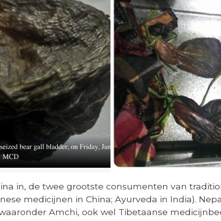
hina in, de twee grootste consumenten van traditi
hinese medicijnen in China; Ayurveda in India). N
n, waaronder Amchi, ook wel Tibetaanse medicijn