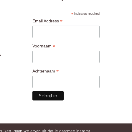
*
indicates required
*
Email Address
*
Voornaam
G
*
Achternaam
bruiken, gaan we ervan uit dat je daarmee instemt.