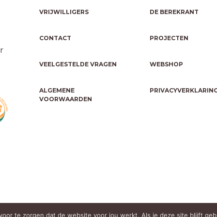
VRIJWILLIGERS
DE BEREKRANT
CONTACT
PROJECTEN
r
VEELGESTELDE VRAGEN
WEBSHOP
ALGEMENE
PRIVACYVERKLARIN
VOORWAARDEN
oor te zorgen dat de website voor jou werkt. Als je deze site blijft ge