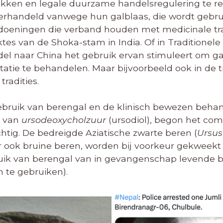
akken en legale duurzame handelsregulering te r
erhandeld vanwege hun galblaas, die wordt gebru
oeningen die verband houden met medicinale tradi
tes van de Shoka-stam in India. Of in Traditionel
ndel naar China het gebruik ervan stimuleert om g
ritatie te behandelen. Maar bijvoorbeeld ook in de 
radities.
ruik van berengal en de klinisch bewezen behand
d van
ursodeoxycholzuur
(ursodiol), begon het co
chtig. De bedreigde Aziatische zwarte beren (
Ursus
 ook bruine beren, worden bij voorkeur gekweekt 
ruik van berengal van in gevangenschap levende be
n te gebruiken).