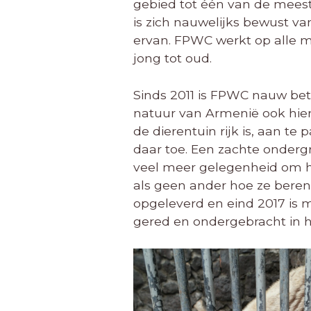
gebied tot één van de meest
is zich nauwelijks bewust v
ervan. FPWC werkt op alle m
jong tot oud.
Sinds 2011 is FPWC nauw bet
natuur van Armenië ook hier 
de dierentuin rijk is, aan t
daar toe. Een zachte onderg
veel meer gelegenheid om hu
als geen ander hoe ze beren 
opgeleverd en eind 2017 is m
gered en ondergebracht in he