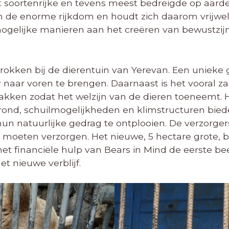
 soortenrijke en tevens meest bedreigde op aarde
an de enorme rijkdom en houdt zich daarom vrijw
ogelijke manieren aan het creëren van bewustzijn 
rokken bij de dierentuin van Yerevan. Een unieke 
naar voren te brengen. Daarnaast is het vooral za
e pakken zodat het welzijn van de dieren toeneemt. 
rond, schuilmogelijkheden en klimstructuren bied
n natuurlijke gedrag te ontplooien. De verzorgers
moeten verzorgen. Het nieuwe, 5 hectare grote, be
et financiële hulp van Bears in Mind de eerste bee
t nieuwe verblijf.