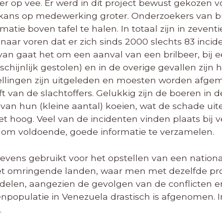
r op vee. Er werd in dit project bewust gekozen vo
kans op medewerking groter. Onderzoekers van b
atie boven tafel te halen. In totaal zijn in zeven
naar voren dat er zich sinds 2000 slechts 83 inc
rvan gaat het om een aanval van een brilbeer, bij
chijnlijk gestolen) en in de overige gevallen zijn
ellingen zijn uitgeleden en moesten worden afgem
ft van de slachtoffers. Gelukkig zijn de boeren in
van hun (kleine aantal) koeien, wat de schade uite
niet hoog. Veel van de incidenten vinden plaats bi
jk om voldoende, goede informatie te verzamelen.
vens gebruikt voor het opstellen van een nation
 met omringende landen, waar men met dezelfde p
delen, aangezien de gevolgen van de conflicten er
npopulatie in Venezuela drastisch is afgenomen.
.