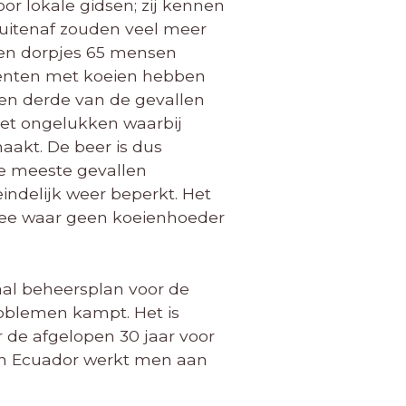
or lokale gidsen; zij kennen
uitenaf zouden veel meer
tien dorpjes 65 mensen
identen met koeien hebben
 een derde van de gevallen
 het ongelukken waarbij
aakt. De beer is dus
 de meeste gevallen
indelijk weer beperkt. Het
j vee waar geen koeienhoeder
aal beheersplan voor de
roblemen kampt. Het is
 de afgelopen 30 jaar voor
 In Ecuador werkt men aan