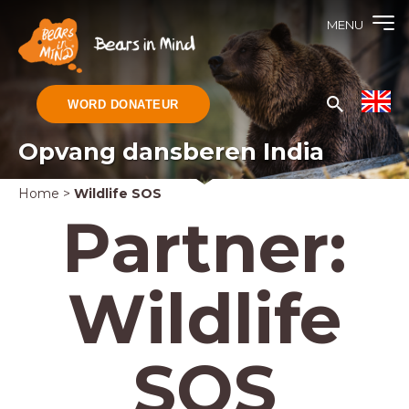
MENU
WORD DONATEUR
Opvang dansberen India
Home
>
Wildlife SOS
Partner:
Wildlife
SOS