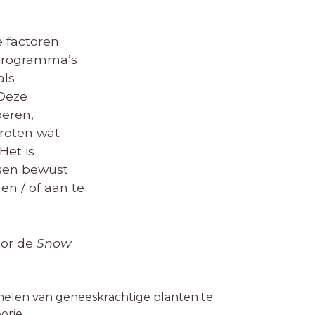
e factoren
sprogramma’s
als
 Deze
eren,
groten wat
Het is
nsen bewust
en / of aan te
oor de
Snow
melen van geneeskrachtige planten te
orie.