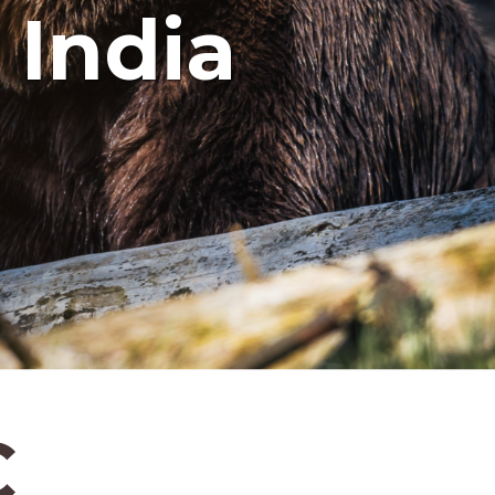
 India
C