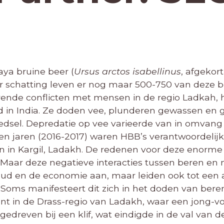
aya bruine beer (
Ursus arctos isabellinus
, afgekor
Naar schatting leven er nog maar 500-750 van deze 
rende conflicten met mensen in de regio Ladkah, 
d in India. Ze doden vee, plunderen gewassen en 
dsel. Depredatie op vee varieerde van in omvang 
pen jaren (2016-2017) waren HBB’s verantwoordelij
ren in Kargil, Ladakh. De redenen voor deze enorme
 Maar deze negatieve interacties tussen beren e
houd en de economie aan, maar leiden ook tot ee
Soms manifesteert dit zich in het doden van beren
dent in de Drass-regio van Ladakh, waar een jong-
dreven bij een klif, wat eindigde in de val van 