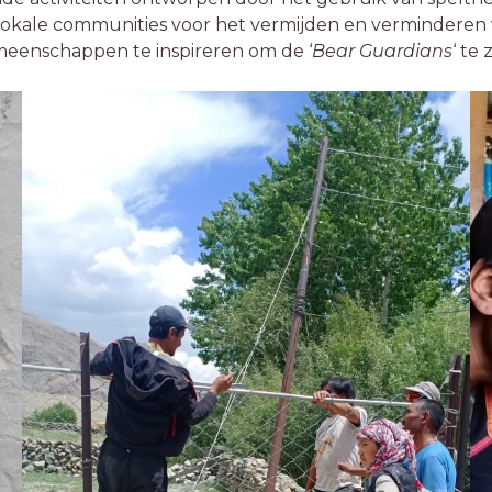
kale communities voor het vermijden en verminderen v
gemeenschappen te inspireren om de ‘
Bear Guardians
‘ te z