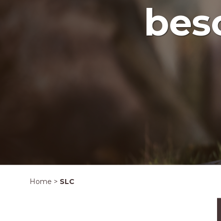
bes
Home
>
SLC