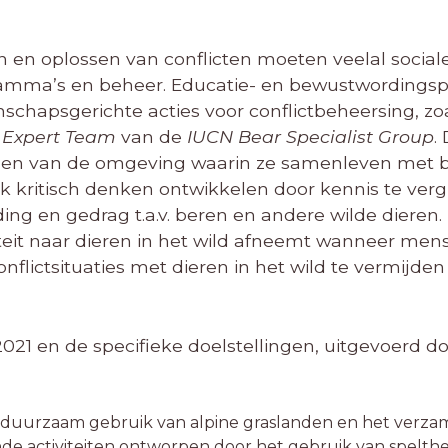
 en oplossen van conflicten moeten veelal social
ramma’s en beheer. Educatie- en bewustwording
enschapsgerichte acties voor conflictbeheersing, zo
 Expert Team
van de
IUCN Bear Specialist Group
.
rden van de omgeving waarin ze samenleven met b
ook kritisch denken ontwikkelen door kennis te ver
ng en gedrag t.a.v. beren en andere wilde dieren. 
eit naar dieren in het wild afneemt wanneer me
ctsituaties met dieren in het wild te vermijden 
2021 en de specifieke doelstellingen, uitgevoerd d
 duurzaam gebruik van alpine graslanden en het verza
de activiteiten ontworpen door het gebruik van spelthe