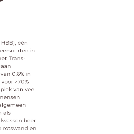
t HBB), één
beersoorten in
het Trans-
gaan
van 0,6% in
k voor >70%
 piek van vee
n mensen
n algemeen
 als
volwassen beer
de rotswand en