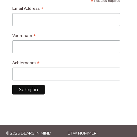
*
indicates required
*
Email Address
*
Voornaam
*
Achternaam
© 2026 BEARS IN MIND
BTW NUMMER: