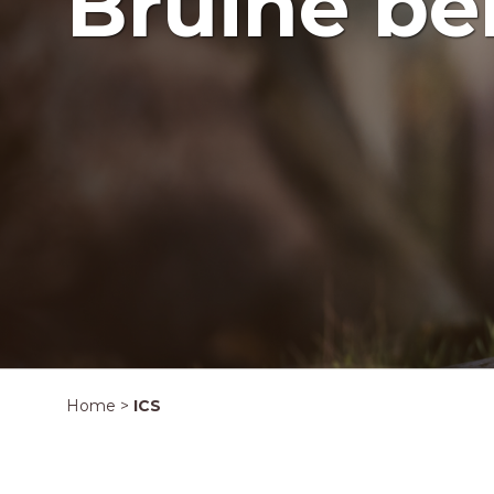
Bruine be
Home
>
ICS