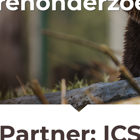
renonderzoe
Partner:
IC