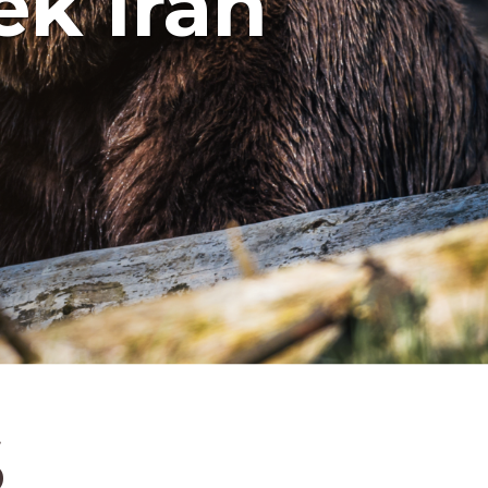
k Iran
S