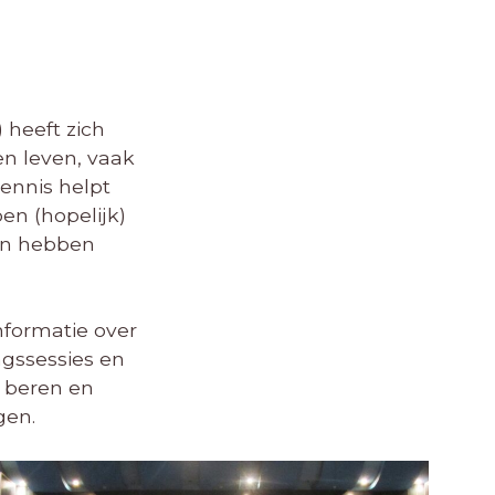
 heeft zich
en leven, vaak
ennis helpt
n (hopelijk)
ten hebben
nformatie over
ngssessies en
e beren en
gen.