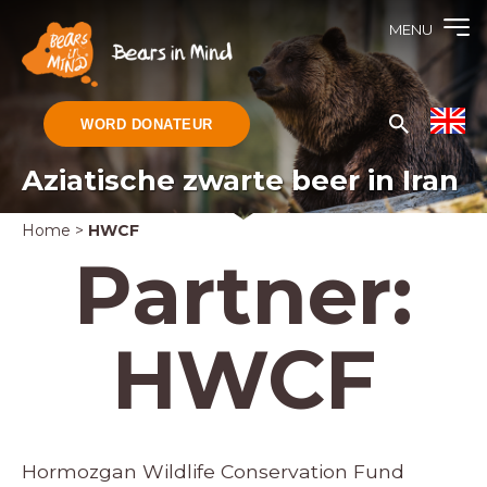
MENU
WORD DONATEUR
Aziatische zwarte beer in Iran
Home
>
HWCF
Partner:
HWCF
Hormozgan Wildlife Conservation Fund