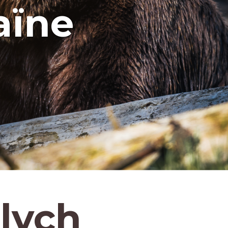
aïne
lych