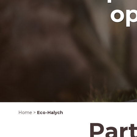
op
Home
>
Eco-Halych
Par