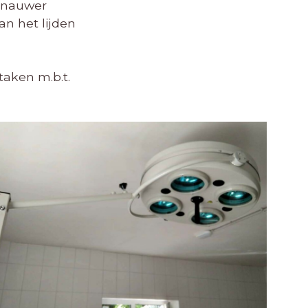
n nauwer
n het lijden
aken m.b.t.