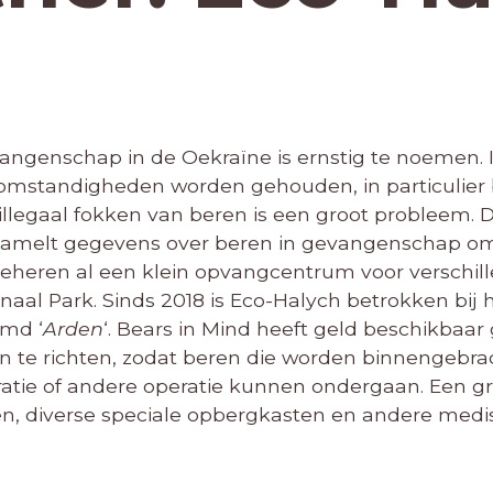
vangenschap in de Oekraïne is ernstig te noemen. 
mstandigheden worden gehouden, in particulier be
illegaal fokken van beren is een groot probleem.
erzamelt gegevens over beren in gevangenschap 
beheren al een klein opvangcentrum voor verschil
ionaal Park. Sinds 2018 is Eco-Halych betrokken bij
md ‘
Arden
‘. Bears in Mind heeft geld beschikbaar
 te richten, zodat beren die worden binnengebra
ratie of andere operatie kunnen ondergaan. Een g
pen, diverse speciale opbergkasten en andere med