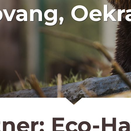
vang, Oekr
tner:
Eco-Ha