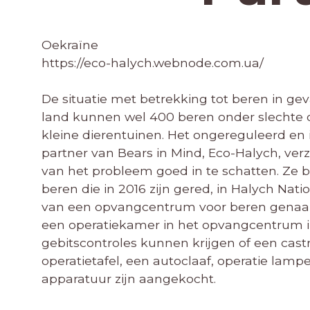
Oekraïne
https://eco-halych.webnode.com.ua/
De situatie met betrekking tot beren in ge
land kunnen wel 400 beren onder slechte o
kleine dierentuinen. Het ongereguleerd en 
partner van Bears in Mind, Eco-Halych, v
van het probleem goed in te schatten. Ze 
beren die in 2016 zijn gered, in Halych Nat
van een opvangcentrum voor beren genaa
een operatiekamer in het opvangcentrum in
gebitscontroles kunnen krijgen of een cast
operatietafel, een autoclaaf, operatie lam
apparatuur zijn aangekocht.