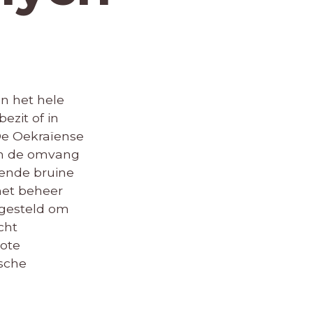
In het hele
zit of in
 De Oekraïense
om de omvang
lende bruine
 het beheer
 gesteld om
cht
rote
ische