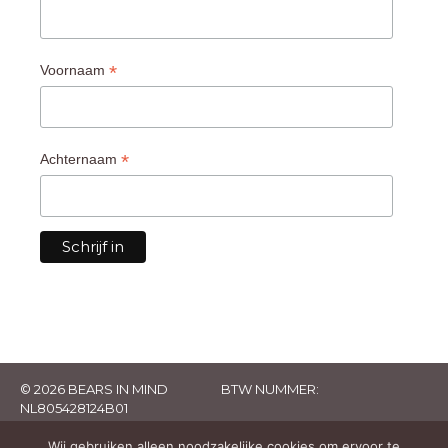
*
Voornaam
*
Achternaam
© 2026 BEARS IN MIND
BTW NUMMER:
NL805428124B01
Wij gebruiken alleen noodzakelijke cookies om ervoor te