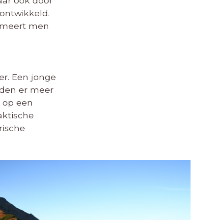
aar ook door
 ontwikkeld.
ormeert men
er. Een jonge
rden er meer
 op een
aktische
rische