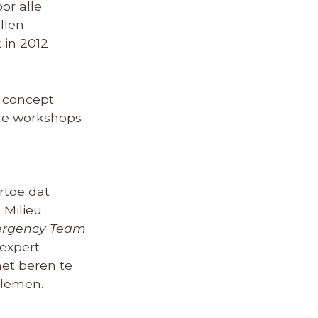
or alle
llen
 in 2012
 concept
 de workshops
rtoe dat
 Milieu
ergency Team
nexpert
met beren te
blemen.