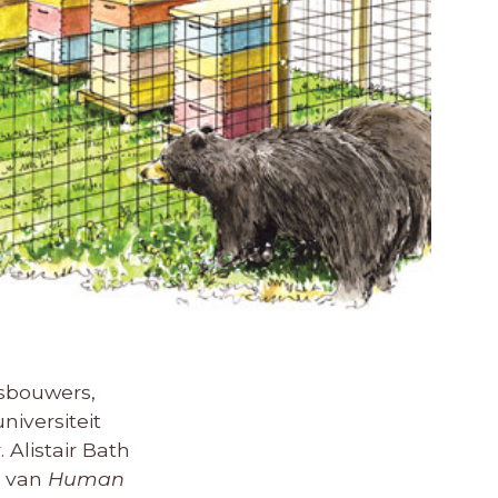
osbouwers,
niversiteit
 Alistair Bath
d van
Human