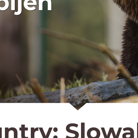
bijen
ntry:
Slowa