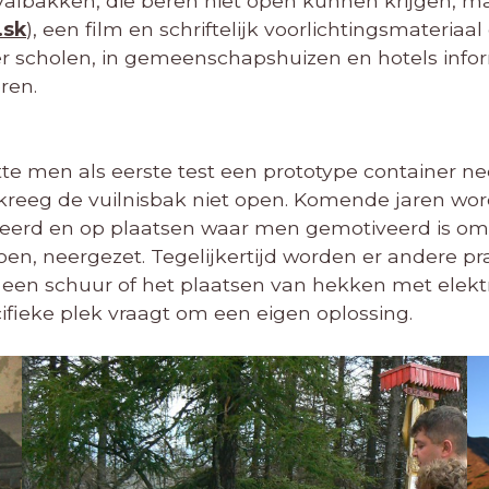
valbakken, die beren niet open kunnen krijgen, m
.sk
), een film en schriftelijk voorlichtingsmateriaal
r scholen, in gemeenschapshuizen en hotels inf
ren.
tte men als eerste test een prototype container ne
, kreeg de vuilnisbak niet open. Komende jaren wo
ceerd en op plaatsen waar men gemotiveerd is om
en, neergezet. Tegelijkertijd worden er andere pr
n een schuur of het plaatsen van hekken met elekt
fieke plek vraagt om een eigen oplossing.