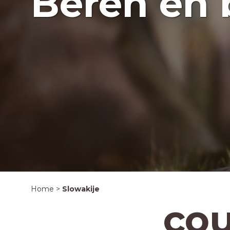
Beren en 
Home
>
Slowakije
cou