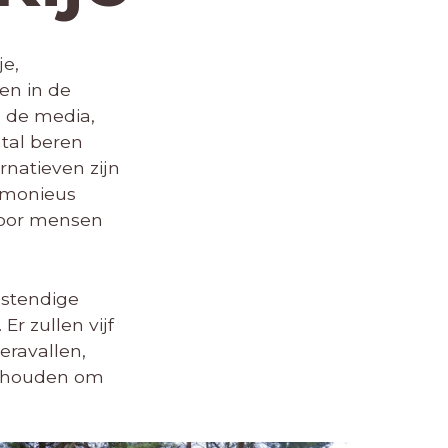
je,
en in de
n de media,
tal beren
rnatieven zijn
armonieus
door mensen
estendige
r zullen vijf
eravallen,
gehouden om