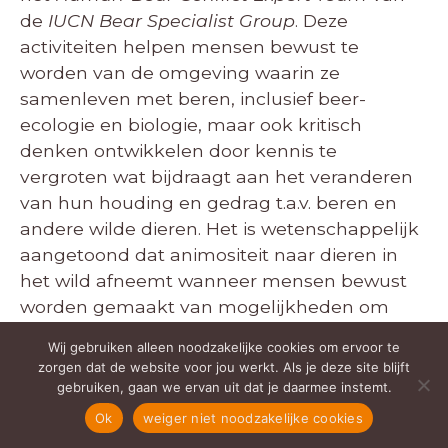
de
IUCN Bear Specialist Group
. Deze
activiteiten helpen mensen bewust te
worden van de omgeving waarin ze
samenleven met beren, inclusief beer-
ecologie en biologie, maar ook kritisch
denken ontwikkelen door kennis te
vergroten wat bijdraagt aan het veranderen
van hun houding en gedrag t.a.v. beren en
andere wilde dieren. Het is wetenschappelijk
aangetoond dat animositeit naar dieren in
het wild afneemt wanneer mensen bewust
worden gemaakt van mogelijkheden om
conflictsituaties met dieren in het wild te
Wij gebruiken alleen noodzakelijke cookies om ervoor te
vermijden en / of aan te pakken.
zorgen dat de website voor jou werkt. Als je deze site blijft
gebruiken, gaan we ervan uit dat je daarmee instemt.
Bears in ind ondersteunt het project sinds
Ok
weiger niet noodzakelijke cookies
2021 en de specifieke doelstellingen,