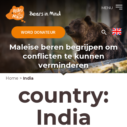
MENU
WORD DONATEUR
Maleise beren begrijpen om
conflicten te kunnen
verminderen
Home
>
India
country:
India