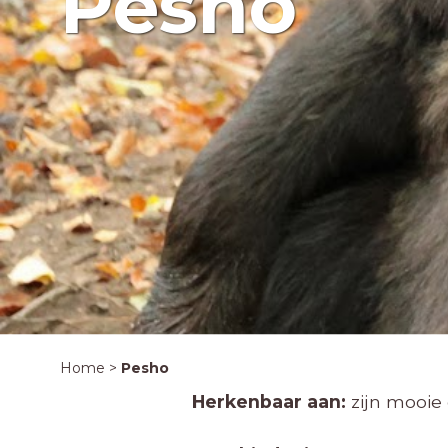
Pesho
Home
>
Pesho
Herkenbaar aan:
zijn mooie