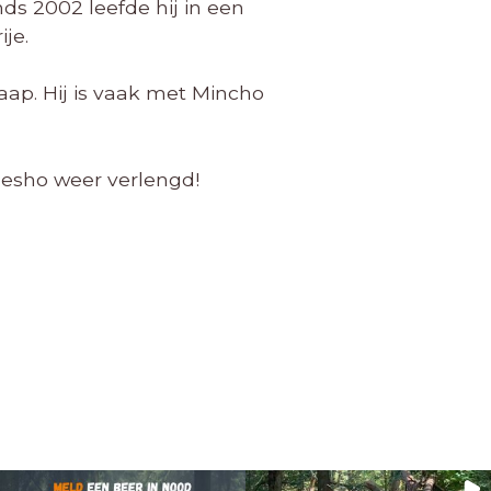
s 2002 leefde hij in een
je.
aap. Hij is vaak met Mincho
esho weer verlengd!