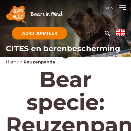
MENU
WORD DONATEUR
CITES en berenbescherming
Home
>
Reuzenpanda
Bear
specie:
Reuzenpa