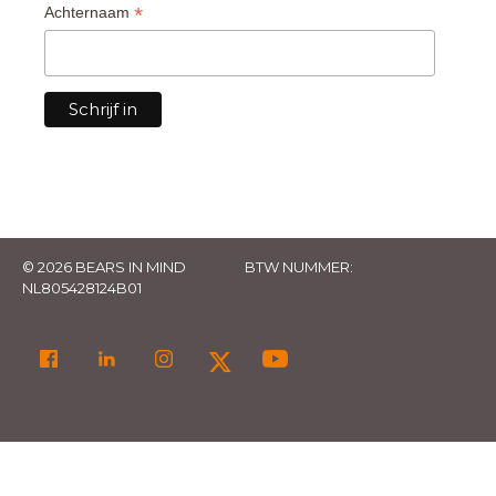
*
Achternaam
© 2026 BEARS IN MIND
BTW NUMMER:
NL805428124B01