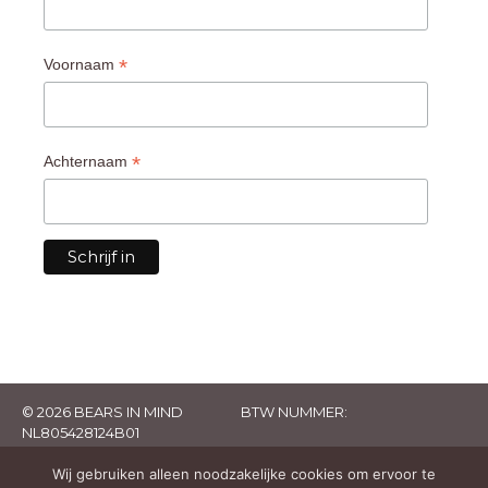
*
Voornaam
*
Achternaam
© 2026 BEARS IN MIND
BTW NUMMER:
NL805428124B01
Wij gebruiken alleen noodzakelijke cookies om ervoor te