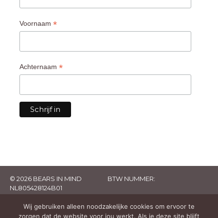
*
Voornaam
*
Achternaam
© 2026 BEARS IN MIND
BTW NUMMER:
NL805428124B01
Wij gebruiken alleen noodzakelijke cookies om ervoor te
zorgen dat de website voor jou werkt. Als je deze site blijft