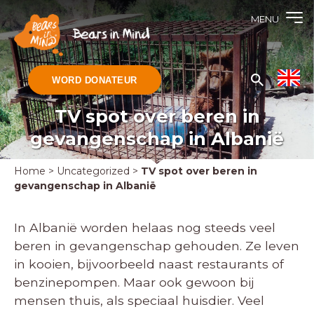
MENU
WORD DONATEUR
TV spot over beren in
gevangenschap in Albanië
Home
>
Uncategorized
>
TV spot over beren in
gevangenschap in Albanië
In Albanië worden helaas nog steeds veel
beren in gevangenschap gehouden. Ze leven
in kooien, bijvoorbeeld naast restaurants of
benzinepompen. Maar ook gewoon bij
mensen thuis, als speciaal huisdier. Veel