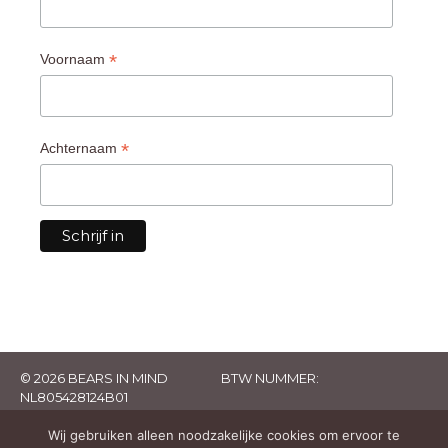
*
Voornaam
*
Achternaam
© 2026 BEARS IN MIND
BTW NUMMER:
NL805428124B01
Wij gebruiken alleen noodzakelijke cookies om ervoor te